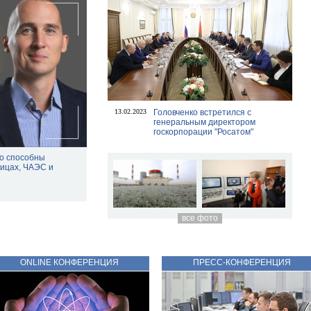
13.02.2023
Головченко встретился с
генеральным директором
госкорпорации "Росатом"
то способны
ницах, ЧАЭС и
все фото
ONLINE КОНФЕРЕНЦИЯ
ПРЕСС-КОНФЕРЕНЦИЯ