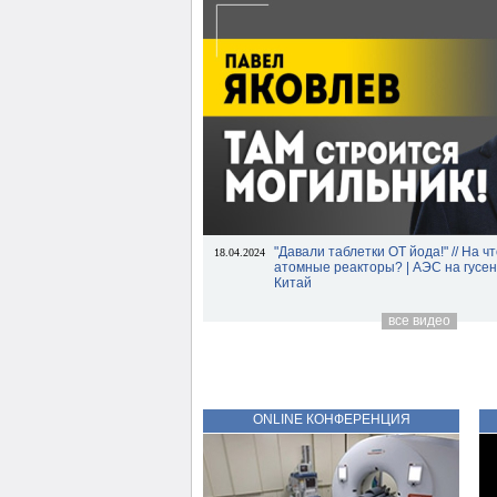
"Давали таблетки ОТ йода!" // На ч
18.04.2024
атомные реакторы? | АЭС на гусе
Китай
все видео
ONLINE КОНФЕРЕНЦИЯ