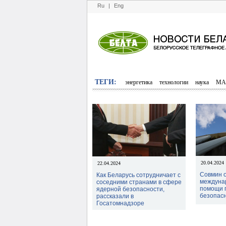
Ru
|
Eng
>
ТЕГИ:
энергетика
технологии
наука
МА
20.04.2024
22.04.2024
Совмин 
Как Беларусь сотрудничает с
междуна
соседними странами в сфере
помощи 
ядерной безопасности,
безопас
рассказали в
Госатомнадзоре