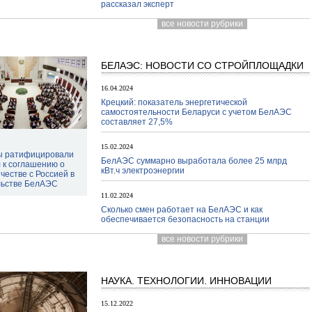
рассказал эксперт
все новости рубрики
БЕЛАЭС: НОВОСТИ СО СТРОЙПЛОЩАДКИ
16.04.2024
Крецкий: показатель энергетической
самостоятельности Беларуси с учетом БелАЭС
составляет 27,5%
15.02.2024
ы ратифицировали
БелАЭС суммарно выработала более 25 млрд
 к соглашению о
кВт.ч электроэнергии
честве с Россией в
льстве БелАЭС
11.02.2024
Сколько смен работает на БелАЭС и как
обеспечивается безопасность на станции
все новости рубрики
НАУКА. ТЕХНОЛОГИИ. ИННОВАЦИИ
15.12.2022