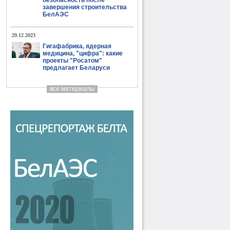
безопасность после
завершения строительства
БелАЭС
29.12.2023
Гигафабрика, ядерная
медицина, "цифра": какие
проекты "Росатом"
предлагает Беларуси
все материалы